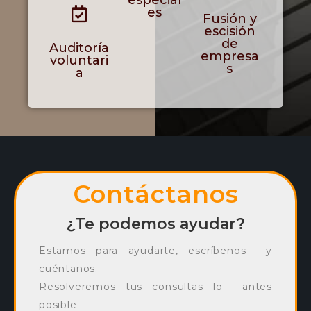
es
Fusión y
escisión
de
Auditoría
empresa
voluntari
s
a
Contáctanos
¿Te podemos ayudar?
Estamos para ayudarte, escríbenos y
cuéntanos.
Resolveremos tus consultas lo antes
posible