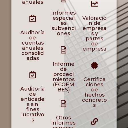
anuales
Informes
especial
Valoració
es
n de
subvenci
empresa
Auditoría
ones
s y
de
partes
cuentas
de
anuales
empresa
consolid
adas
Informe
de
procedi
mientos
Certifica
(ECOEM
ciones
Auditoría
BES)
de
de
hechos
entidade
concreto
s sin
s
fines
lucrativo
Otros
s
informes
especial