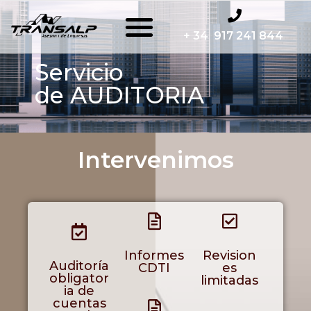
+ 34 917 241 844
Servicio
de AUDITORIA
Intervenimos
Informes
Revision
Auditoría
CDTI
es
obligator
limitadas
ia de
cuentas